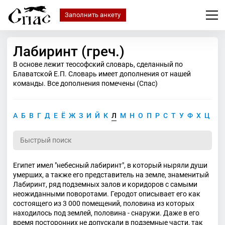
Заполнить анкету
Лабиринт (греч.)
В основе лежит теософский словарь, сделанный по
Блаватской Е.П. Словарь имеет дополнения от нашей
команды. Все дополнения помечены (Спас)
А
Б
В
Г
Д
Е
Ё
Ж
З
И
Й
К
Л
М
Н
О
П
Р
С
Т
У
Ф
Х
Ц
Ч
Египет имел "небесный лабиринт", в который ныряли души
умерших, а также его представитель на земле, знаменитый
Лабиринт, ряд подземных залов и коридоров с самыми
неожиданными поворотами. Геродот описывает его как
состоящего из 3 000 помещений, половина из которых
находилось под землей, половина - снаружи. Даже в его
время посторонних не допускали в подземные части, так