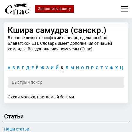
Заполнить анкету
Кшира самудра (санскр.)
В основе лежит теософский словарь, сделанный по
Блаватской Е.П. Словарь имеет дополнения от нашей
команды. Все дополнения помечены (Спас)
А
Б
В
Г
Д
Е
Ё
Ж
З
И
Й
К
Л
М
Н
О
П
Р
С
Т
У
Ф
Х
Ц
Ч
Океан молока, пахтаемый богами.
Статьи
Наши статьи