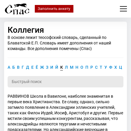
Заполнить анкету
Коллегия
В основе лежит теософский словарь, сделанный по
Блаватской Е.П. Словарь имеет дополнения от нашей
команды. Все дополнения помечены (Спас)
А
Б
В
Г
Д
Е
Ё
Ж
З
И
Й
К
Л
М
Н
О
П
Р
С
Т
У
Ф
Х
Ц
Ч
РАВВИНОВ Школа в Вавилоне, наиболее знаменитая в
первые века Христианства. Ее славу, однако, сильно
затмило появление в Александрии эллинских учителей,
таких как Филон Иудей, Иосиф, Аристобул и другие. Первые
мстили своим успешным конкурентам, рассказывая, что
александрийцы являются теургами и нечестивыми
предсказателями. Но александрийские верующие в