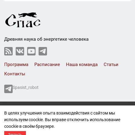
Древняя наука об энергетике человека
Программа
Расписание
Наша команда
Статьи
Контакты
Spasist_robot
СПАС © 1999-2026
В целях улучшения опыта взаимодействия с сайтом мы
Все права защищены.
используем coockie. Вы вправе отключить использование
Политика конфиденциальности
coockie в своём браузере.
Правовая информация
Материал 16+
Закрыть