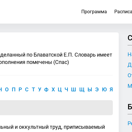
Программа
Распис
С
Н
сделанный по Блаватской Е.П. Словарь имеет
ополнения помечены (Спас)
Д
О
М
Н
О
П
Р
С
Т
У
Ф
Х
Ц
Ч
Ш
Щ
Ы
Э
Ю
Я
Б
Р
ьный и оккультный труд, приписываемый