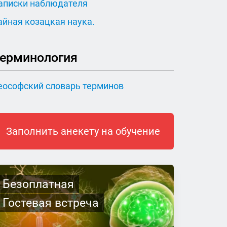
аписки наблюдателя
айная козацкая наука.
ерминология
еософский словарь терминов
Заполнить анекету на обучение
Безоплатная
Гостевая встреча