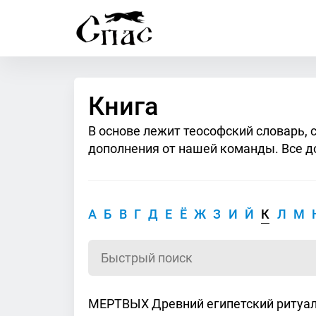
Книга
В основе лежит теософский словарь, 
дополнения от нашей команды. Все д
А
Б
В
Г
Д
Е
Ё
Ж
З
И
Й
К
Л
М
МЕРТВЫХ Древний египетский ритуал