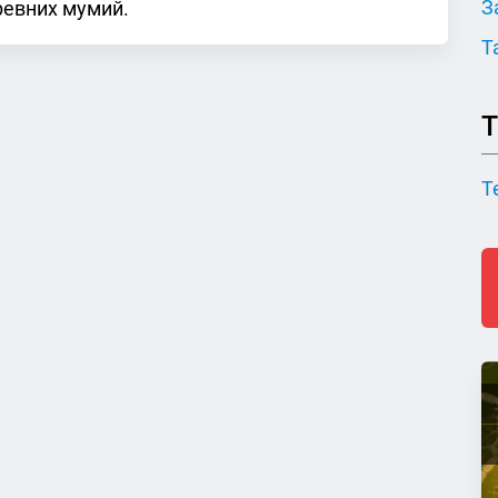
З
ревних мумий.
Т
Т
Т