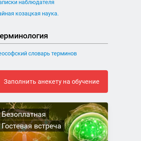
аписки наблюдателя
айная козацкая наука.
ерминология
еософский словарь терминов
Заполнить анекету на обучение
Безоплатная
Гостевая встреча