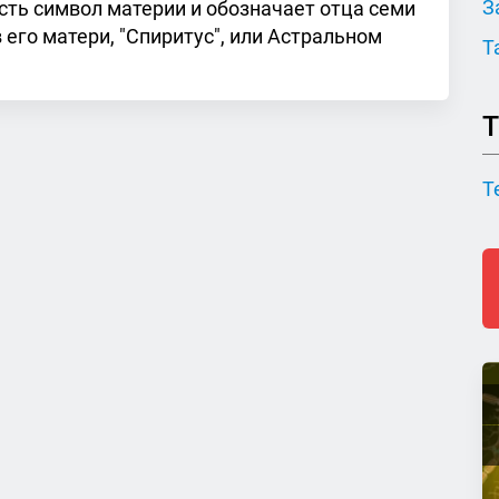
З
есть символ материи и обозначает отца семи
его матери, "Спиритус", или Астральном
Т
Т
Т