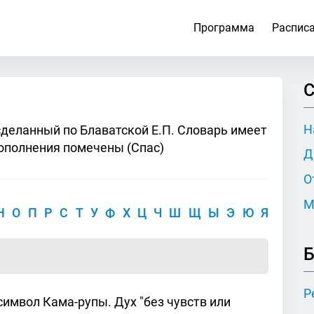
Программа
Распис
С
Н
сделанный по Блаватской Е.П. Словарь имеет
ополнения помечены (Спас)
Д
О
М
Н
О
П
Р
С
Т
У
Ф
Х
Ц
Ч
Ш
Щ
Ы
Э
Ю
Я
Б
Р
символ Кама-рупы. Дух "без чувств или