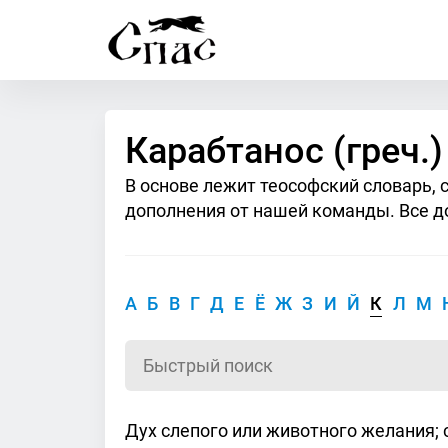
Карабтанос (греч.)
В основе лежит теософский словарь, 
дополнения от нашей команды. Все д
А
Б
В
Г
Д
Е
Ё
Ж
З
И
Й
К
Л
М
Дух слепого или животного желания; 