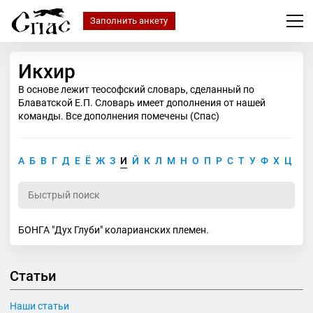
Заполнить анкету
Икхир
В основе лежит теософский словарь, сделанный по
Блаватской Е.П. Словарь имеет дополнения от нашей
команды. Все дополнения помечены (Спас)
А
Б
В
Г
Д
Е
Ё
Ж
З
И
Й
К
Л
М
Н
О
П
Р
С
Т
У
Ф
Х
Ц
Ч
БОНГА "Дух Глуби" коларианских племен.
Статьи
Наши статьи