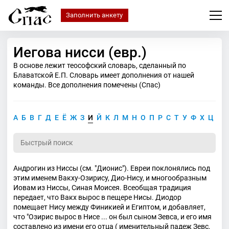
Заполнить анкету
Иегова нисси (евр.)
В основе лежит теософский словарь, сделанный по
Блаватской Е.П. Словарь имеет дополнения от нашей
команды. Все дополнения помечены (Спас)
А
Б
В
Г
Д
Е
Ё
Ж
З
И
Й
К
Л
М
Н
О
П
Р
С
Т
У
Ф
Х
Ц
Ч
Андрогин из Ниссы (см. "Дионис"). Евреи поклонялись под
этим именем Вакху-Озирису, Дио-Нису, и многообразным
Иовам из Ниссы, Синая Моисея. Всеобщая традиция
передает, что Вакх вырос в пещере Нисы. Диодор
помещает Нису между Финикией и Египтом, и добавляет,
что "Озирис вырос в Нисе ... он был сыном Зевса, и его имя
составлено из имени его отца ( именительный падеж Зевс,