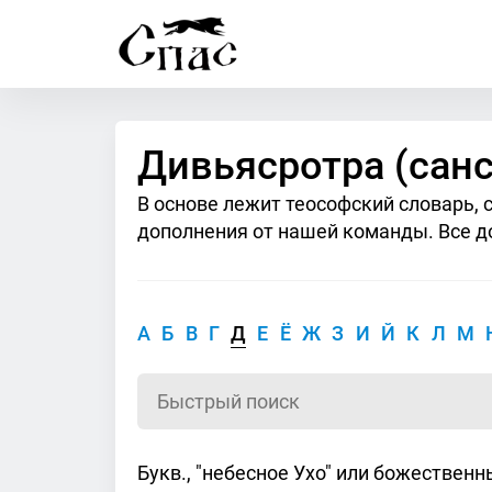
Дивьясротра (санс
В основе лежит теософский словарь, 
дополнения от нашей команды. Все д
А
Б
В
Г
Д
Е
Ё
Ж
З
И
Й
К
Л
М
Букв., "небесное Ухо" или божественн