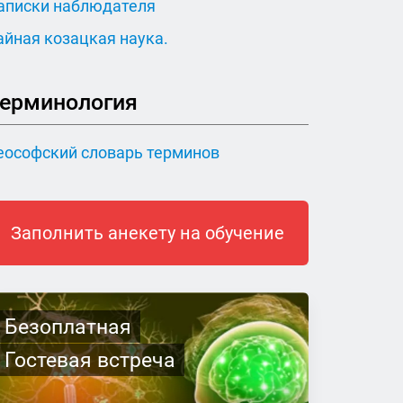
аписки наблюдателя
айная козацкая наука.
ерминология
еософский словарь терминов
Заполнить анекету на обучение
Безоплатная
Гостевая встреча