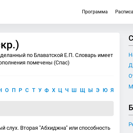
Программа
Распис
С
кр.)
Н
сделанный по Блаватской Е.П. Словарь имеет
ополнения помечены (Спас)
Д
О
М
Н
О
П
Р
С
Т
У
Ф
Х
Ц
Ч
Ш
Щ
Ы
Э
Ю
Я
Б
Р
ый слух. Вторая "Абхиджна" или способность