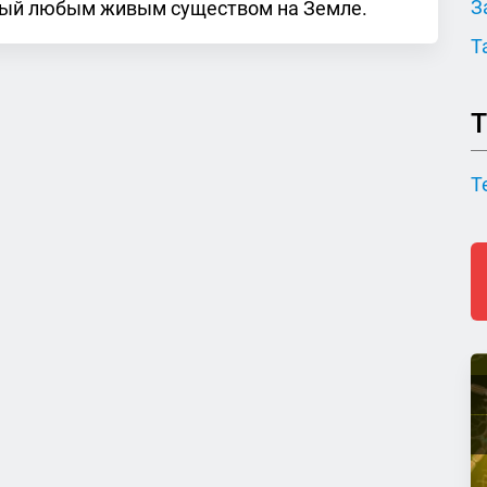
З
нный любым живым существом на Земле.
Т
Т
Т