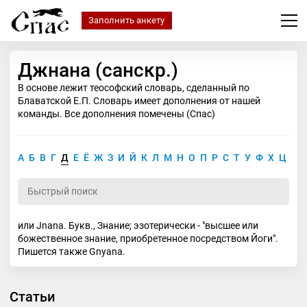
Заполнить анкету
Джнана (санскр.)
В основе лежит теософский словарь, сделанный по
Блаватской Е.П. Словарь имеет дополнения от нашей
команды. Все дополнения помечены (Спас)
А
Б
В
Г
Д
Е
Ё
Ж
З
И
Й
К
Л
М
Н
О
П
Р
С
Т
У
Ф
Х
Ц
Ч
или Jnana. Букв., Знание; эзотерически - "высшее или
божественное знание, приобретенное посредством Йоги".
Пишется также Gnyana.
Статьи