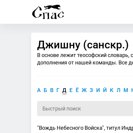
Джишну (санскр.)
В основе лежит теософский словарь, 
дополнения от нашей команды. Все д
А
Б
В
Г
Д
Е
Ё
Ж
З
И
Й
К
Л
М
"Вождь Небесного Войска", титул Инд