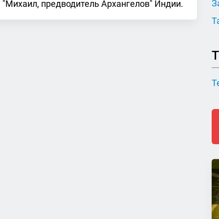
З
ь "Михаил, предводитель Архангелов" Индии.
Т
Т
Т