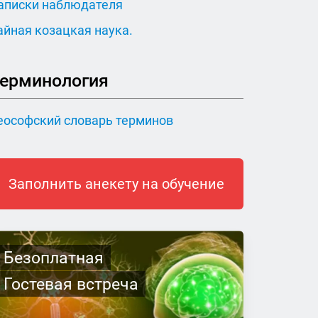
аписки наблюдателя
айная козацкая наука.
ерминология
еософский словарь терминов
Заполнить анекету на обучение
Безоплатная
Гостевая встреча