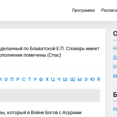
Программа
Распис
С
Н
сделанный по Блаватской Е.П. Словарь имеет
ополнения помечены (Спас)
Д
О
М
Н
О
П
Р
С
Т
У
Ф
Х
Ц
Ч
Ш
Щ
Ы
Э
Ю
Я
Б
Р
ры, который в Войне Богов с Асурами