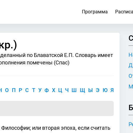
Программа
Распис
С
кр.)
Н
сделанный по Блаватской Е.П. Словарь имеет
ополнения помечены (Спас)
Д
О
М
Н
О
П
Р
С
Т
У
Ф
Х
Ц
Ч
Ш
Щ
Ы
Э
Ю
Я
Б
Р
 Философии; или вторая эпоха, если считать