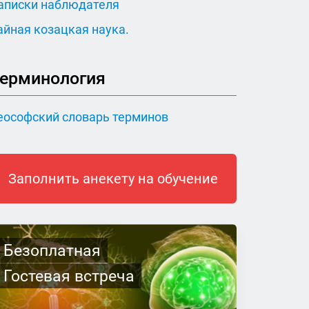
аписки наблюдателя
айная козацкая наука.
ерминология
еософский словарь терминов
Заполнить анекету на обучение
Безоплатная
Гостевая встреча