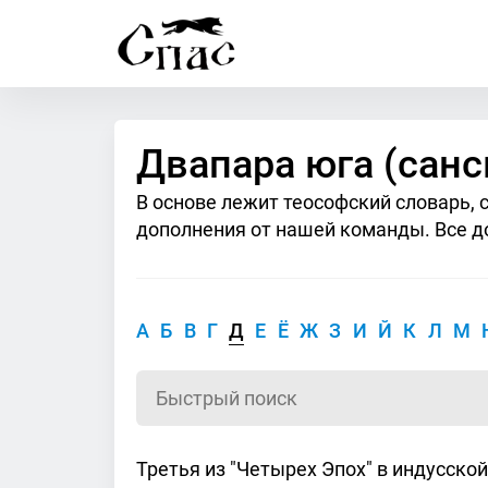
Двапара юга (санс
В основе лежит теософский словарь, 
дополнения от нашей команды. Все д
А
Б
В
Г
Д
Е
Ё
Ж
З
И
Й
К
Л
М
Третья из "Четырех Эпох" в индусской