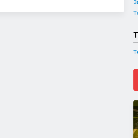
З
Т
Т
Т