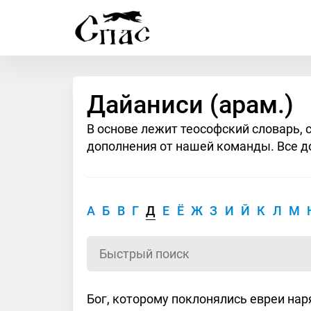
Дайаниси (арам.)
В основе лежит теософский словарь, 
дополнения от нашей команды. Все д
А
Б
В
Г
Д
Е
Ё
Ж
З
И
Й
К
Л
М
Бог, которому поклонялись евреи нар