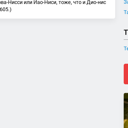
З
ва-Нисси или Иао-Ниси, тоже, что и Дио-нис
 605.)
Т
Т
Т