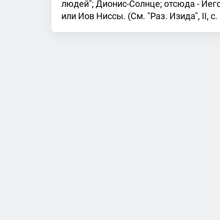
людей"; Дионис-Солнце; отсюда - Иего
или Иов Ниссы. (См. "Раз. Изида", II, с.