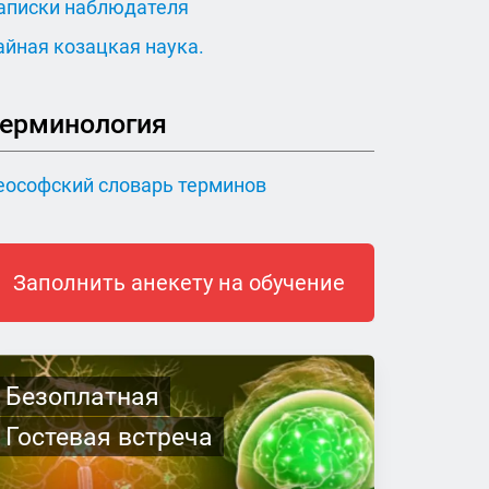
аписки наблюдателя
айная козацкая наука.
ерминология
еософский словарь терминов
Заполнить анекету на обучение
Безоплатная
Гостевая встреча