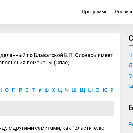
Программа
Распис
С
Н
сделанный по Блаватской Е.П. Словарь имеет
ополнения помечены (Спас)
Д
О
М
Н
О
П
Р
С
Т
У
Ф
Х
Ц
Ч
Ш
Щ
Ы
Э
Ю
Я
Б
Р
яду с другими семитами, как "Властителю