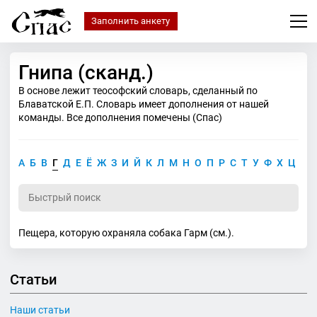
Заполнить анкету
Гнипа (сканд.)
В основе лежит теософский словарь, сделанный по
Блаватской Е.П. Словарь имеет дополнения от нашей
команды. Все дополнения помечены (Спас)
А
Б
В
Г
Д
Е
Ё
Ж
З
И
Й
К
Л
М
Н
О
П
Р
С
Т
У
Ф
Х
Ц
Ч
Пещера, которую охраняла собака Гарм (см.).
Статьи
Наши статьи