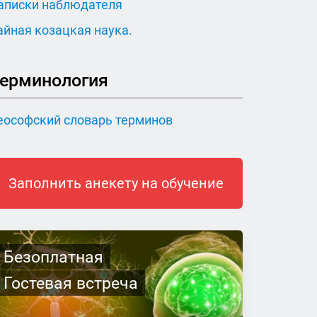
аписки наблюдателя
айная козацкая наука.
ерминология
еософский словарь терминов
Заполнить анекету на обучение
Безоплатная
Гостевая встреча