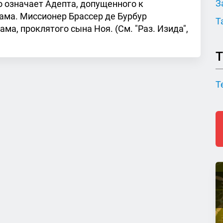
З
то означает Адепта, допущенного к
ама. Миссионер Брассер де Бурбур
Т
ама, проклятого сына Ноя. (См. "Раз. Изида",
Т
Т