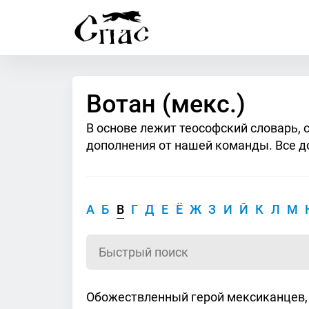
Вотан (мекс.)
В основе лежит теософский словарь, 
дополнения от нашей команды. Все д
А
Б
В
Г
Д
Е
Ё
Ж
З
И
Й
К
Л
М
Обожествленный герой мексиканцев, и,