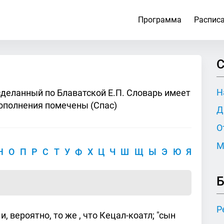
Программа
Распис
С
Н
сделанный по Блаватской Е.П. Словарь имеет
ополнения помечены (Спас)
Д
О
М
Н
О
П
Р
С
Т
У
Ф
Х
Ц
Ч
Ш
Щ
Ы
Э
Ю
Я
Б
Р
 вероятно, то же , что Кецал-коатл; "сын