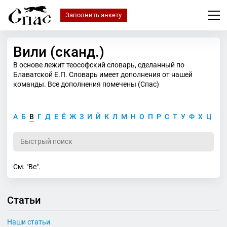
Заполнить анкету
Вили (сканд.)
В основе лежит теософский словарь, сделанный по
Блаватской Е.П. Словарь имеет дополнения от нашей
команды. Все дополнения помечены (Спас)
А
Б
В
Г
Д
Е
Ё
Ж
З
И
Й
К
Л
М
Н
О
П
Р
С
Т
У
Ф
Х
Ц
Ч
См. "Ве".
Статьи
Наши статьи