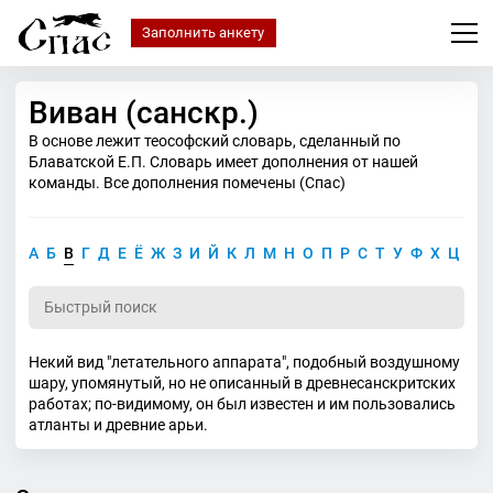
Заполнить анкету
Виван (санскр.)
В основе лежит теософский словарь, сделанный по
Блаватской Е.П. Словарь имеет дополнения от нашей
команды. Все дополнения помечены (Спас)
А
Б
В
Г
Д
Е
Ё
Ж
З
И
Й
К
Л
М
Н
О
П
Р
С
Т
У
Ф
Х
Ц
Ч
Некий вид "летательного аппарата", подобный воздушному
шару, упомянутый, но не описанный в древнесанскритских
работах; по-видимому, он был известен и им пользовались
атланты и древние арьи.