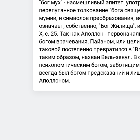
"бог мух" - насмешливый эпитет, упо
перепутанное толкование "бога свящ
мумии, и символов преобразования, 
означает, собственно, "Бог Жилища", и
X, с. 25. Так как Аполлон - первонача
богом врачевания, Пайаном, или цели
таковой постепенно превратился в "
таким образом, назван Вель-зевул. В
психопомпическим богом, заботящимся
всегда был богом предсказаний и лиш
Аполлоном.