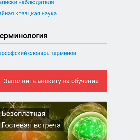
аписки наблюдателя
айная козацкая наука.
ерминология
еософский словарь терминов
Заполнить анекету на обучение
Безоплатная
Гостевая встреча