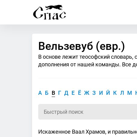
Вельзевуб (евр.)
В основе лежит теософский словарь, 
дополнения от нашей команды. Все д
А
Б
В
Г
Д
Е
Ё
Ж
З
И
Й
К
Л
М
Искаженное Ваал Храмов, и правильне