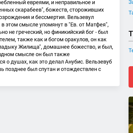
З
требленный евреями, и неправильное и
енных скарабеев", божеств, стороживших
Т
возрождения и бессмертия. Вельзевул
 в этом смысле упомянут в "Ев. от Матфея",
льно не греческий, но финикийский бог - был
Т
телем, также как и богом оракулов, он как
Владыку Жилища", домашнее божество, и был,
Т
 одном смысле он был также
 о душах, как это делал Анубис. Вельзевуб
ь позднее был спутан и отождествлен с