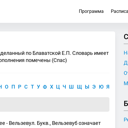
Программа
Распис
С
Н
сделанный по Блаватской Е.П. Словарь имеет
ополнения помечены (Спас)
Д
О
М
Н
О
П
Р
С
Т
У
Ф
Х
Ц
Ч
Ш
Щ
Ы
Э
Ю
Я
Б
Р
е - Вельзевул. Букв., Вельзевуб означает