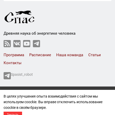
Древняя наука об энергетике человека
Программа
Расписание
Наша команда
Статьи
Контакты
Spasist_robot
СПАС © 1999-2026
В целях улучшения опыта взаимодействия с сайтом мы
Все права защищены.
используем coockie. Вы вправе отключить использование
Политика конфиденциальности
coockie в своём браузере.
Правовая информация
Материал 16+
Закрыть