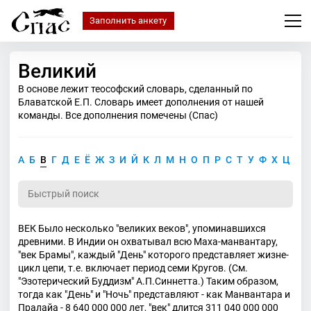
Заполнить анкету
Великий
В основе лежит теософский словарь, сделанный по
Блаватской Е.П. Словарь имеет дополнения от нашей
команды. Все дополнения помечены (Спас)
А
Б
В
Г
Д
Е
Ё
Ж
З
И
Й
К
Л
М
Н
О
П
Р
С
Т
У
Ф
Х
Ц
Ч
ВЕК Было несколько "великих веков", упоминавшихся
древними. В Индии он охватывал всю Маха-манвантару,
"век Брамы", каждый "День" которого представляет жизне-
цикл цепи, т.е. включает период семи Кругов. (См.
"Эзотерический Буддизм" А.П.Синнетта.) Таким образом,
тогда как "День" и "Ночь" представляют - как Манвантара и
Пралайа - 8 640 000 000 лет, "век" длится 311 040 000 000