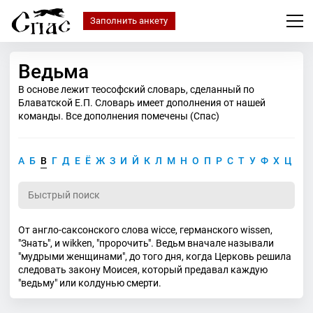
Заполнить анкету
Ведьма
В основе лежит теософский словарь, сделанный по
Блаватской Е.П. Словарь имеет дополнения от нашей
команды. Все дополнения помечены (Спас)
А
Б
В
Г
Д
Е
Ё
Ж
З
И
Й
К
Л
М
Н
О
П
Р
С
Т
У
Ф
Х
Ц
Ч
От англо-саксонского слова wicce, германского wissen,
"Знать", и wikken, "пророчить". Ведьм вначале называли
"мудрыми женщинами", до того дня, когда Церковь решила
следовать закону Моисея, который предавал каждую
"ведьму" или колдунью смерти.