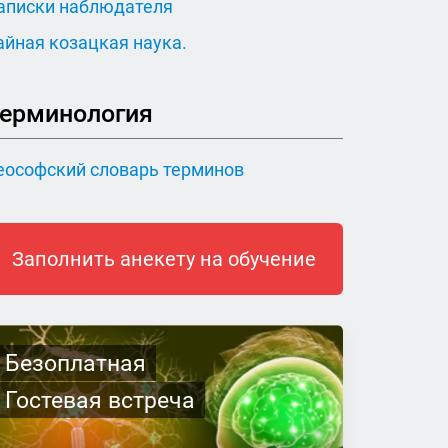
аписки наблюдателя
айная козацкая наука.
ерминология
еософский словарь терминов
Заполнить анекету на обучение
Безоплатная
Гостевая встреча