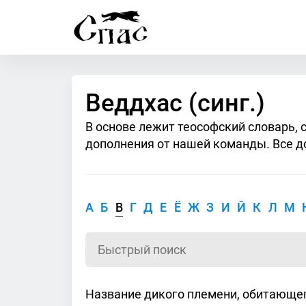
Веддхас (синг.)
В основе лежит теософский словарь, 
дополнения от нашей команды. Все д
А
Б
В
Г
Д
Е
Ё
Ж
З
И
Й
К
Л
М
Название дикого племени, обитающег