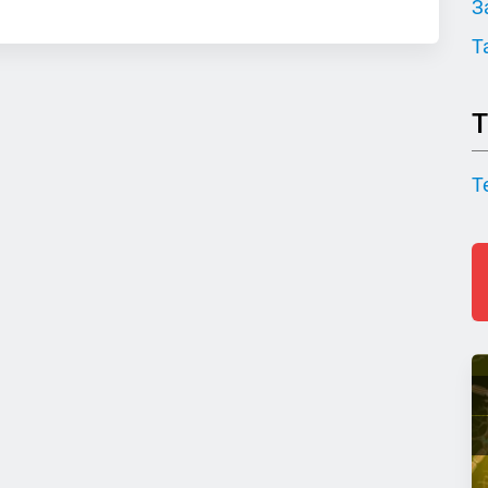
З
Т
Т
Т