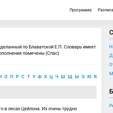
Программа
Распис
С
Н
сделанный по Блаватской Е.П. Словарь имеет
ополнения помечены (Спас)
Д
О
М
Н
О
П
Р
С
Т
У
Ф
Х
Ц
Ч
Ш
Щ
Ы
Э
Ю
Я
Б
Р
о в лесах Цейлона. Их очень трудно