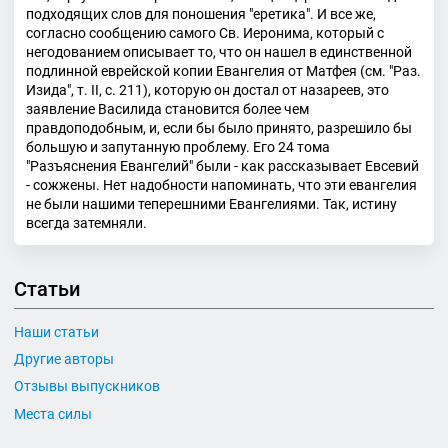
подходящих слов для поношения "еретика". И все же,
согласно сообщению самого Св. Иеронима, который с
негодованием описывает то, что он нашел в единственной
подлинной еврейской копии Евангелия от Матфея (см. "Раз.
Изида", т. II, с. 211), которую он достал от назареев, это
заявление Василида становится более чем
правдоподобным, и, если бы было принято, разрешило бы
большую и запутанную проблему. Его 24 тома
"Разъяснения Евангелий" были - как рассказывает Евсевий
- сожжены. Нет надобности напоминать, что эти евангелия
не были нашими теперешними Евангелиями. Так, истину
всегда затемняли.
Статьи
Наши статьи
Другие авторы
Отзывы выпускников
Места силы