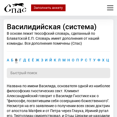
Заполнить анкету
Василидийская (система)
В основе лежит теософский словарь, сделанный по
Блаватской Е.П. Словарь имеет дополнения от нашей
команды. Все дополнения помечены (Спас)
А
Б
В
Г
Д
Е
Ё
Ж
З
И
Й
К
Л
М
Н
О
П
Р
С
Т
У
Ф
Х
Ц
Ч
Названа по имени Василида, основателя одной из наиболее
философских гностических сект. Климент
Александрийский говорит о Василиде Гностике как о
"философе, посвятившем себя созерцанию божественного".
Несмотря на его заявление о получении всех своих доктрин
от апостола Матфея и от Петра через Глаука, Ириней ругал
его, Тертуллиан свирепствовал, и Отцы Церкви не находили