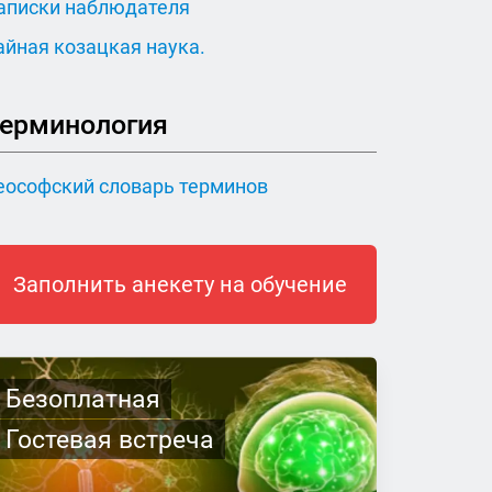
аписки наблюдателя
айная козацкая наука.
ерминология
еософский словарь терминов
Заполнить анекету на обучение
Безоплатная
Гостевая встреча