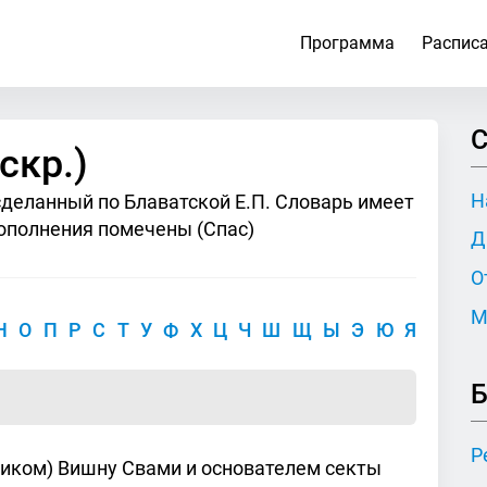
Программа
Распис
С
скр.)
Н
сделанный по Блаватской Е.П. Словарь имеет
ополнения помечены (Спас)
Д
О
М
Н
О
П
Р
С
Т
У
Ф
Х
Ц
Ч
Ш
Щ
Ы
Э
Ю
Я
Б
Р
ником) Вишну Свами и основателем секты