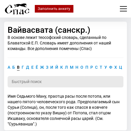
Заполнить анкету
Вайвасвата (санскр.)
В основе лежит теософский словарь, сделанный по
Блаватской Е.П. Словарь имеет дополнения от нашей
команды. Все дополнения помечены (Спас)
А
Б
В
Г
Д
Е
Ё
Ж
З
И
Й
К
Л
М
Н
О
П
Р
С
Т
У
Ф
Х
Ц
Ч
Имя Седьмого Ману, праотца расы после потопа, или
нашего пятого человеческого рода. Предполагаемый сын
Сурьи (Солнца), он, после того как спасся в ковчеге
(построенном по указу Вишну) от Потопа, стал отцом
Икшваку, основателя солнечной расы царей. (См.
"Сурьяванша".)