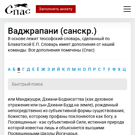
Заполнить анкету
Ваджрапани (санскр.)
В основе лежит теософский словарь, сделанный по
Блаватской Е.П. Словарь имеет дополнения от нашей
команды. Все дополнения помечены (Спас)
А
Б
В
Г
Д
Е
Ё
Ж
З
И
Й
К
Л
М
Н
О
П
Р
С
Т
У
Ф
Х
Ц
Ч
или Манджушри, Дхиани-Бодхисаттва (как духовное
отражение или сын Дхиани-Будд на земле), рожденный
непосредственно из субъективной формы существования;
божество, которому профаны поклоняются как богу, а
Посвященные - как субъективной Силе, истинная природа
которой известна лишь и объясняется высшими
Посвященными Школы Йогачарья.