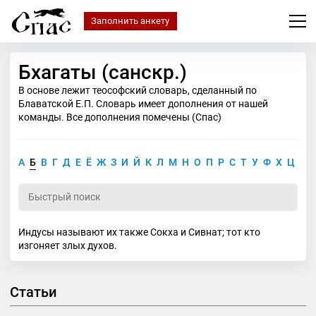
Заполнить анкету
Бхагаты (санскр.)
В основе лежит теософский словарь, сделанный по
Блаватской Е.П. Словарь имеет дополнения от нашей
команды. Все дополнения помечены (Спас)
А
Б
В
Г
Д
Е
Ё
Ж
З
И
Й
К
Л
М
Н
О
П
Р
С
Т
У
Ф
Х
Ц
Ч
Индусы называют их также Сокха и Сивнат; тот кто
изгоняет злых духов.
Статьи