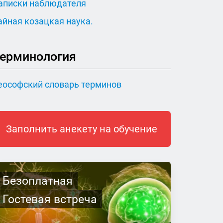
аписки наблюдателя
айная козацкая наука.
ерминология
еософский словарь терминов
Заполнить анекету на обучение
Безоплатная
Гостевая встреча