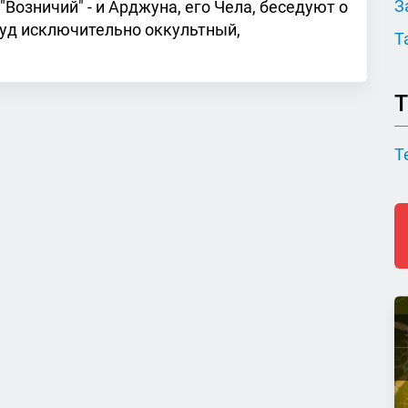
З
"Возничий" - и Арджуна, его Чела, беседуют о
уд исключительно оккультный,
Т
Т
Т