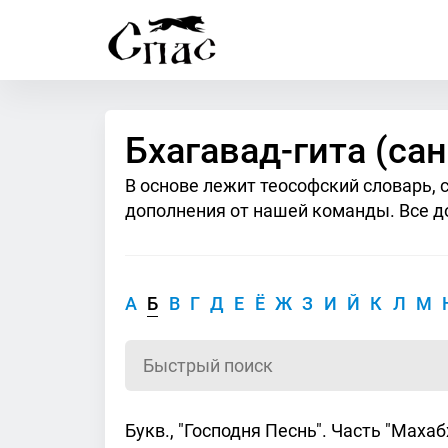
Бхагавад-гита (сан
В основе лежит теософский словарь, 
дополнения от нашей команды. Все д
А
Б
В
Г
Д
Е
Ё
Ж
З
И
Й
К
Л
М
Букв., "Господня Песнь". Часть "Маха