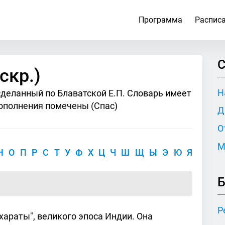
Программа
Распис
С
скр.)
Н
сделанный по Блаватской Е.П. Словарь имеет
ополнения помечены (Спас)
Д
О
М
Н
О
П
Р
С
Т
У
Ф
Х
Ц
Ч
Ш
Щ
Ы
Э
Ю
Я
Б
Р
бхараты", великого эпоса Индии. Она