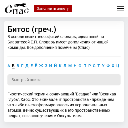
Заполнить анкету
Битос (греч.)
В основе лежит теософский словарь, сделанный по
Блаватской Е.П. Словарь имеет дополнения от нашей
команды. Все дополнения помечены (Спас)
А
Б
В
Г
Д
Е
Ё
Ж
З
И
Й
К
Л
М
Н
О
П
Р
С
Т
У
Ф
Х
Ц
Ч
Гностический термин, означающий "Бездна" или "Великая
Глубь", Хаос. Это эквивалент пространства - прежде чем
что-либо в нем сформировалось из первоначальных
атомов, вечно существующих в его пространственных
недрах, согласно учениям Оккультизма.