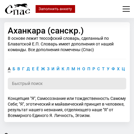
Заполнить анкету
Аханкара (санскр.)
В основе лежит теософский словарь, сделанный по
Блаватской Е.П. Словарь имеет дополнения от нашей
команды. Все дополнения помечены (Спас)
А
Б
В
Г
Д
Е
Ё
Ж
З
И
Й
К
Л
М
Н
О
П
Р
С
Т
У
Ф
Х
Ц
Ч
Концепция "Я", Самосознание или тождественность Самому
Себе; "Я", эготический и майавический принцип в человеке,
результат нашего незнания, отделяющего наше "Я" от
Всемирного Единого Я. Личность, Эгоизм.