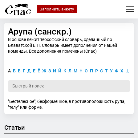
Заполнить анкету
Арупа (санскр.)
В основе лежит теософский словарь, сделанный по
Блаватской Е.П. Словарь имеет дополнения от нашей
команды. Все дополнения помечены (Спас)
А
Б
В
Г
Д
Е
Ё
Ж
З
И
Й
К
Л
М
Н
О
П
Р
С
Т
У
Ф
Х
Ц
Ч
"Бестелесное", бесформенное, в противоположность рупа,
"телу" или форме.
Статьи