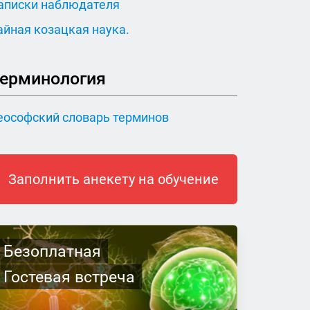
аписки наблюдателя
айная козацкая наука.
ерминология
еософский словарь терминов
Заполнить анекету на обучение
Безоплатная
Гостевая встреча