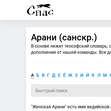
Арани (санскр.)
В основе лежит теософский словарь, 
дополнения от нашей команды. Все д
А
Б
В
Г
Д
Е
Ё
Ж
З
И
Й
К
Л
М
"Женская Арани" есть имя ведийской 