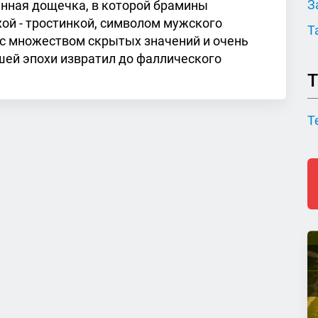
З
янная дощечка, в которой брамины
ой - тростинкой, символом мужского
Т
с множеством скрытых значений и очень
ей эпохи извратил до фаллического
Т
Т