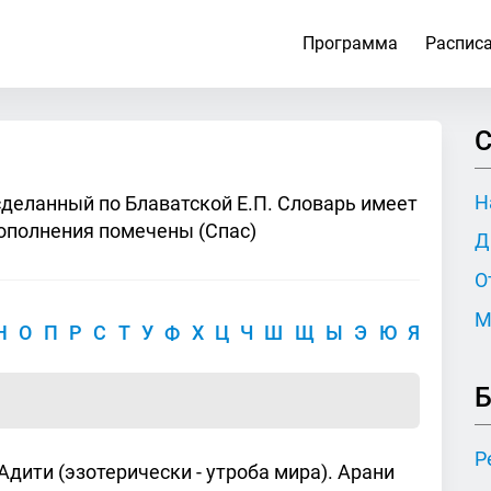
Программа
Распис
С
Н
сделанный по Блаватской Е.П. Словарь имеет
ополнения помечены (Спас)
Д
О
М
Н
О
П
Р
С
Т
У
Ф
Х
Ц
Ч
Ш
Щ
Ы
Э
Ю
Я
Б
Р
Адити (эзотерически - утроба мира). Арани