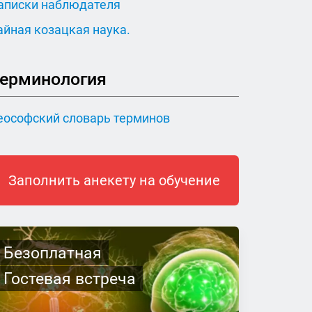
аписки наблюдателя
айная козацкая наука.
ерминология
еософский словарь терминов
Заполнить анекету на обучение
Безоплатная
Гостевая встреча