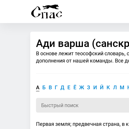
Ади варша (санскр
В основе лежит теософский словарь, 
дополнения от нашей команды. Все д
А
Б
В
Г
Д
Е
Ё
Ж
З
И
Й
К
Л
М
Первая земля; предвечная страна, в 