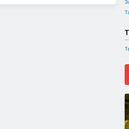
З
Т
Т
Т