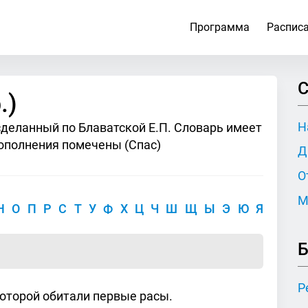
Программа
Распис
С
.)
Н
сделанный по Блаватской Е.П. Словарь имеет
ополнения помечены (Спас)
Д
О
М
Н
О
П
Р
С
Т
У
Ф
Х
Ц
Ч
Ш
Щ
Ы
Э
Ю
Я
Б
Р
которой обитали первые расы.