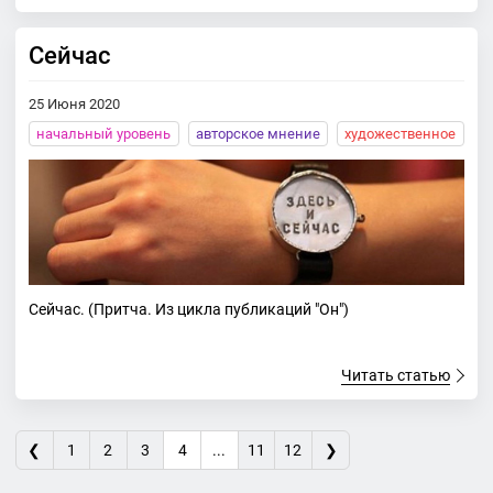
Сейчас
25 Июня 2020
начальный уровень
авторское мнение
художественное
Сейчас. (Притча. Из цикла публикаций "Он")
Читать статью
❮
1
2
3
4
...
11
12
❯