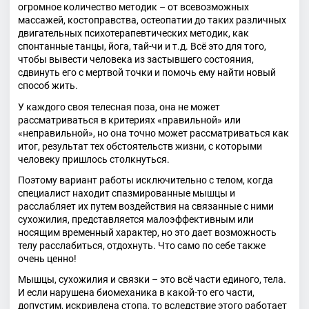
огромное количество методик – от всевозможных
массажей, костоправства, остеопатии до таких различных
двигательных психотерапевтических методик, как
спонтанные танцы, йога, тай-чи и т.д. Всё это для того,
чтобы вывести человека из застывшего состояния,
сдвинуть его с мертвой точки и помочь ему найти новый
способ жить.
У каждого своя телесная поза, она не может
рассматриваться в критериях «правильной» или
«неправильной», но она точно может рассматриваться как
итог, результат тех обстоятельств жизни, с которыми
человеку пришлось столкнуться.
Поэтому вариант работы исключительно с телом, когда
специалист находит спазмированные мышцы и
расслабляет их путем воздействия на связанные с ними
сухожилия, представляется малоэффективным или
носящим временный характер, но это дает возможность
телу расслабиться, отдохнуть. Что само по себе также
очень ценно!
Мышцы, сухожилия и связки – это всё части единого, тела.
И если нарушена биомеханика в какой-то его части,
допустим, искривлена стопа, то вследствие этого работает