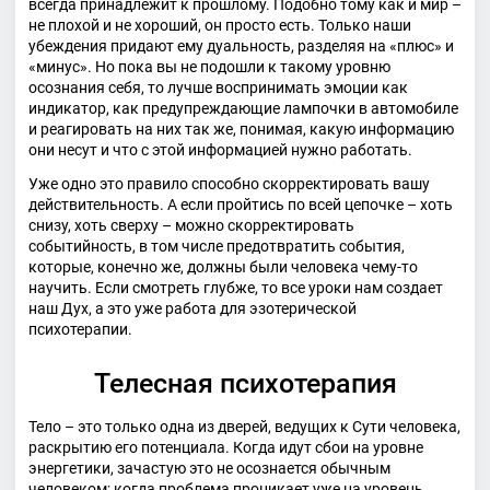
всегда принадлежит к прошлому. Подобно тому как и мир –
не плохой и не хороший, он просто есть. Только наши
убеждения придают ему дуальность, разделяя на «плюс» и
«минус». Но пока вы не подошли к такому уровню
осознания себя, то лучше воспринимать эмоции как
индикатор, как предупреждающие лампочки в автомобиле
и реагировать на них так же, понимая, какую информацию
они несут и что с этой информацией нужно работать.
Уже одно это правило способно скорректировать вашу
действительность. А если пройтись по всей цепочке – хоть
снизу, хоть сверху – можно скорректировать
событийность, в том числе предотвратить события,
которые, конечно же, должны были человека чему-то
научить. Если смотреть глубже, то все уроки нам создает
наш Дух, а это уже работа для эзотерической
психотерапии.
Телесная психотерапия
Тело – это только одна из дверей, ведущих к Сути человека,
раскрытию его потенциала. Когда идут сбои на уровне
энергетики, зачастую это не осознается обычным
человеком; когда проблема проникает уже на уровень