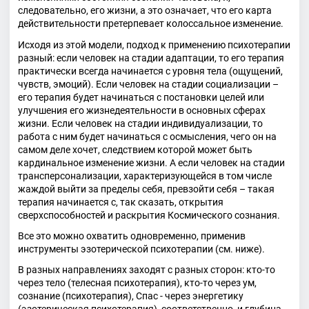
следовательно, его жизни, а это означает, что его карта
действительности претерпевает колоссальное изменение.
Исходя из этой модели, подход к применению психотерапии
разный: если человек на стадии адаптации, то его терапия
практически всегда начинается с уровня тела (ощущений,
чувств, эмоций). Если человек на стадии социализации –
его терапия будет начинаться с постановки целей или
улучшения его жизнедеятельности в основных сферах
жизни. Если человек на стадии индивидуализации, то
работа с ним будет начинаться с осмысления, чего он на
самом деле хочет, следствием которой может быть
кардинальное изменение жизни. А если человек на стадии
трансперсонализации, характеризующейся в том числе
жаждой выйти за пределы себя, превзойти себя – такая
терапия начинается с, так сказать, открытия
сверхспособностей и раскрытия Космического сознания.
Все это можно охватить одновременно, применив
инструменты эзотерической психотерапии (см. ниже).
В разных направлениях заходят с разных сторон: кто-то
через тело (телесная психотерапия), кто-то через ум,
сознание (психотерапия), Спас - через энергетику
(эзотерическая психотерапия), соответственно, и глубина