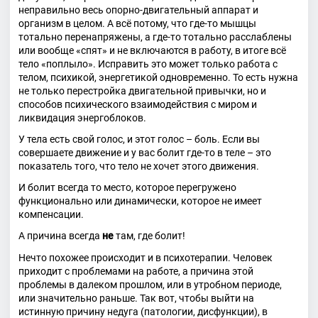
неправильно весь опорно-двигательный аппарат и
организм в целом. А всё потому, что где-то мышцы
тотально перенапряжены, а где-то тотально расслаблены
или вообще «спят» и не включаются в работу, в итоге всё
тело «поплыло». Исправить это может только работа с
телом, психикой, энергетикой одновременно. То есть нужна
не только перестройка двигательной привычки, но и
способов психического взаимодействия с миром и
ликвидация энергоблоков.
У тела есть свой голос, и этот голос – боль. Если вы
совершаете движение и у вас болит где-то в теле – это
показатель того, что тело не хочет этого движения.
И болит всегда то место, которое перегружено
функционально или динамически, которое не имеет
компенсации.
А причина всегда
не
там, где болит!
Нечто похожее происходит и в психотерапии. Человек
приходит с проблемами на работе, а причина этой
проблемы в далеком прошлом, или в утробном периоде,
или значительно раньше. Так вот, чтобы выйти на
истинную причину недуга (патологии, дисфункции), в