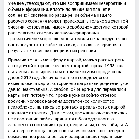
Ученые утверждают, что мы воспринимаем невероятный
объем информации, вплоть до движения планет в
солнечной системе, но расширение объема нашего
рабочего сознания может происходить только за счет той
энергии, которую мы имеем в свободном доступе, которой
располагаем, которая не законсервирована
травматическим прошлым опытом или не расходуется во
вне в результате слабой психики, а также не теряется в
результате зависших непринятых решений.
Применив опять метафору с картой, можно рассмотреть
это с другой стороны: человек с картой города 1953 года
пытается адаптироваться в том же самом городе, но на
дворе 2019 год. Логично же, что в городе многое
изменилось, и карта, которой его наградили родители, уже
давно неактуальна. А свободной энергии для перезаписи
карты нет, потому что, прожив уже какой-то отрезок
времени, человек накопил достаточное количество
психоблоков, пытаясь встроиться в реальность с картой
прошлого столетия. Да и потом, проживал он свою жизнь
не в состоянии любви, принятия и благодарности, а
зачастую в состоянии страха, непринятия, гнева, обиды. А
эти энерго-истощающие состояния совместно с неверно
осмысленной реальностью и раскрашивают мрачными