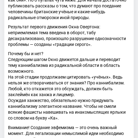
публиковать рассказы о том, что думают про поедание
человечины британские учёные и какие-нибудь
радикальные отморозки иной природы.
Результат первого движения Окна Овертона:
неприемлемая тема введена в оборот, табу
десакрализовано, произошло разрушение однозначности
проблемы — созданы «градации серого».
Почему бы и нет?
Следующим шагом Окно движется дальше и переводит
тему каннибализма из радикальной области в область
возможного.
На этой стадии продолжаем цитировать «учёных». Ведь
нельзя же отворачиваться от знания? Про каннибализм.
Любой, кто откажется это обсуждать, должен быть
заклеймён как ханжа и лицемер.
Осуждая ханжество, обязательно нужно придумать
каннибализму элегантное название. Чтобы не смели
всякие фашисты навешивать на инакомыслящих ярлыки
со словом на букву «Ка».
Внимание! Создание эвфемизма — это очень важный
момент. Для легализации немыслимой идеи необходимо