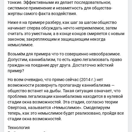
тонкие. Эффективными их делает последовательное,
системное применение и незаметность для общества-
жертвы самого факта воздействия.
Ниже я на примере разберу, как шаг за шагом общество
начинает сперва обсуждать нечто неприемлемое, затем
считать это уместным, а в конце концов смиряется с новым
законом, закрепляющим и защищающим некогда
немыслимое.
Возьмём для примера что-то совершенно невообразимое.
Допустим, каннибализм, то есть идею легализовать право
граждан на поедание друг друга. Достаточно жёсткий
пример?
Но всем очевидно, что прямо сейчас (2014 г.) нет
возможности развернуть пропаганду каннибализма —
общество встанет на дыбы. Такая ситуация означает, что
проблема легализации каннибализма находится в нулевой
стадии окна возможностей. Эта стадия, согласно теории
Овертона, называется «Немыслимое». Смоделируем
теперь, как это немыслимое будет реализовано, пройдя все
стадии окна возможностей.
Технология