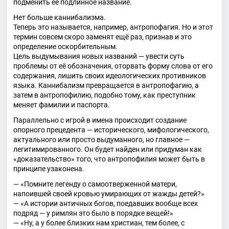
подменить её подлинное название.
Нет больше каннибализма.
Теперь это называется, например, антропофагия. Но и этот
термин совсем скоро заменят ещё раз, признав и это
определение оскорбительным.
Цель выдумывания новых названий — увести суть
проблемы от её обозначения, оторвать форму слова от его
содержания, лишить своих идеологических противников
языка. Каннибализм превращается в антропофагию, а
затем в антропофилию, подобно тому, как преступник
меняет фамилии и паспорта.
Параллельно с игрой в имена происходит создание
опорного прецедента — исторического, мифологического,
актуального или просто выдуманного, но главное —
легитимированного. Он будет найден или придуман как
«доказательство» того, что антропофилия может быть в
принципе узаконена.
— «Помните легенду о самоотверженной матери,
напоившей своей кровью умирающих от жажды детей?»
— «А истории античных богов, поедавших вообще всех
подряд — у римлян это было в порядке вещей!»
— «Ну, а у более близких нам христиан, тем более, с