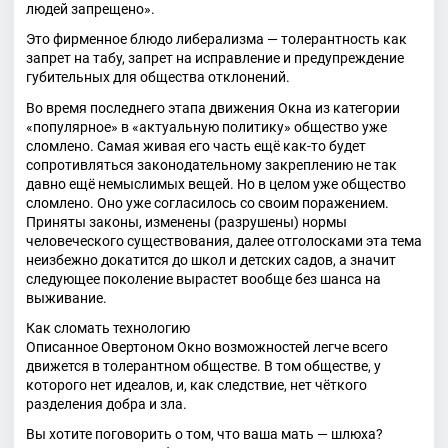
людей запрещено».
Это фирменное блюдо либерализма — толерантность как
запрет на табу, запрет на исправление и предупреждение
губительных для общества отклонений.
Во время последнего этапа движения Окна из категории
«популярное» в «актуальную политику» общество уже
сломлено. Самая живая его часть ещё как-то будет
сопротивляться законодательному закреплению не так
давно ещё немыслимых вещей. Но в целом уже общество
сломлено. Оно уже согласилось со своим поражением.
Приняты законы, изменены (разрушены) нормы
человеческого существования, далее отголосками эта тема
неизбежно докатится до школ и детских садов, а значит
следующее поколение вырастет вообще без шанса на
выживание.
Как сломать технологию
Описанное Овертоном Окно возможностей легче всего
движется в толерантном обществе. В том обществе, у
которого нет идеалов, и, как следствие, нет чёткого
разделения добра и зла.
Вы хотите поговорить о том, что ваша мать — шлюха?