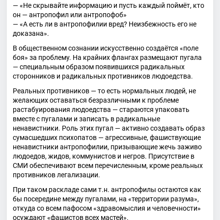
— «Не скрывайте информацию и пусть каждый поймёт, кто
он — антропофил или антропофоб»
— «А есть ли в антропофилии вред? Неизбежность его не
доказана».
В общественном сознании искусственно создаётся «поле
боя» за проблему. На крайних флангах размещают пугала
— специальным образом появившихся радикальных
сторонников и радикальных противников людоедства.
Реальных противников — то есть нормальных людей, не
желающих оставаться безразличными к проблеме
растабуирования людоедства — стараются упаковать
вместе с пугалами и записать в радикальные
ненавистники. Роль этих пугал — активно создавать образ
сумасшедших психопатов — агрессивные, фашиствующие
ненавистники антропофилии, призывающие жечь заживо
людоедов, жидов, коммунистов и негров. Присутствие в
СМИ обеспечивают всем перечисленным, кроме реальных
противников легализации.
При таком раскладе сами т.н. антропофилы остаются как
бы посередине между пугалами, на «территории разума»,
откуда со всем пафосом «здравомыслия и человечности»
осуждают «фашистов всех мастей».