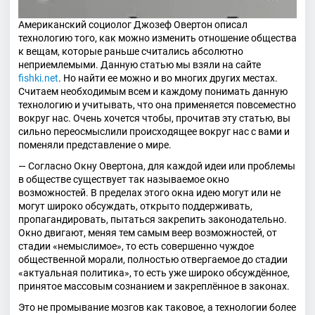
Американский социолог Джозеф Овертон описал
технологию того, как можно изменить отношение общества
к вещам, которые раньше считались абсолютно
неприемлемыми. Данную статью мы взяли на сайте
fishki.net
. Но найти ее можно и во многих других местах.
Считаем необходимым всем и каждому понимать данную
технологию и учитывать, что она применяется повсеместно
вокруг нас. Очень хочется чтобы, прочитав эту статью, вы
сильно переосмыслили происходящее вокруг нас с вами и
поменяли представление о мире.
— Согласно Окну Овертона, для каждой идеи или проблемы
в обществе существует так называемое окно
возможностей. В пределах этого окна идею могут или не
могут широко обсуждать, открыто поддерживать,
пропагандировать, пытаться закрепить законодательно.
Окно двигают, меняя тем самым веер возможностей, от
стадии «немыслимое», то есть совершенно чуждое
общественной морали, полностью отвергаемое до стадии
«актуальная политика», то есть уже широко обсуждённое,
принятое массовым сознанием и закреплённое в законах.
Это не промывание мозгов как таковое, а технологии более