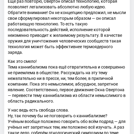
Ещё раз повторю, Овертон описал технологию, которая
позволяет легализовать абсолютно любую идею.
Обратите внимание! Он не концепцию предложил, не мысли
свои сформулировал некоторым образом — он описал
работающую технологию. То есть такую
последовательность действий, исполнение которой
неизменно приводит к желаемому результату. В качестве
оружия для уничтожения человеческих сообществ такая
технология может быть эффективнее термоядерного
заряда.
Как это смело!
Тема каннибализма пока ещё отвратительна и совершенно
не приемлема в обществе. Рассуждать на эту тему
нежелательно ни в прессе, ни, тем более, в приличной
компании. Пока это немыслимое, абсурдное, запретное
явление. Соответственно, первое движение Окна Овертона
— перевести тему каннибализма из области немыслимого в
область радикального.
У нас ведь есть свобода слова.
Ну, так почему бы не поговорить о каннибализме?
Учёным вообще положено говорить обо всём подряд — для
учёных нет запретных тем, им положено всё изучать. А раз
такое дело, соберём этнологический симпозиум по теме