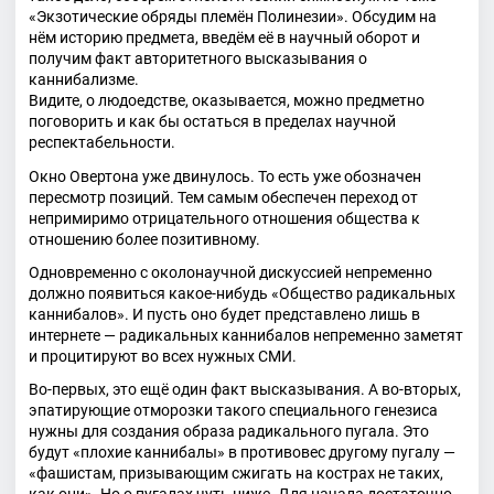
«Экзотические обряды племён Полинезии». Обсудим на
нём историю предмета, введём её в научный оборот и
получим факт авторитетного высказывания о
каннибализме.
Видите, о людоедстве, оказывается, можно предметно
поговорить и как бы остаться в пределах научной
респектабельности.
Окно Овертона уже двинулось. То есть уже обозначен
пересмотр позиций. Тем самым обеспечен переход от
непримиримо отрицательного отношения общества к
отношению более позитивному.
Одновременно с околонаучной дискуссией непременно
должно появиться какое-нибудь «Общество радикальных
каннибалов». И пусть оно будет представлено лишь в
интернете — радикальных каннибалов непременно заметят
и процитируют во всех нужных СМИ.
Во-первых, это ещё один факт высказывания. А во-вторых,
эпатирующие отморозки такого специального генезиса
нужны для создания образа радикального пугала. Это
будут «плохие каннибалы» в противовес другому пугалу —
«фашистам, призывающим сжигать на кострах не таких,
как они». Но о пугалах чуть ниже. Для начала достаточно