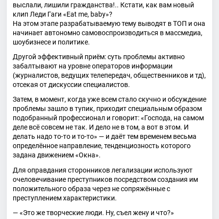
выслали, лишили гражданства!.. Кстати, как вам новый
клип Леди Гаги «Eat me, baby»?
На этом этапе разрабатываемую тему выводят в ТОП и она
начинает автономно самовоспроизводиться в массмедиа,
шоубизнесе и политике.
Другой эффективный приём: суть проблемы активно
забалтывают на уровне операторов информации
(журналистов, ведущих телепередач, общественников и тд),
отсекая от дискуссии специалистов.
Затем, в момент, когда уже всем стало скучно и обсуждение
проблемы зашло в тупик, приходит специальным образом
подобранный профессионал и говорит: «Господа, на самом
деле всё совсем не так. И дело не в том, а вот в этом. И
делать надо то-то и то-то» — и даёт тем временем весьма
определённое направление, тенденциозность которого
задана движением «Окна».
Для оправдания сторонников легализации используют
очеловечивание преступников посредством создания им
положительного образа через не сопряжённые с
преступлением характеристики.
— «Это же творческие люди. Ну, съел жену и что?»