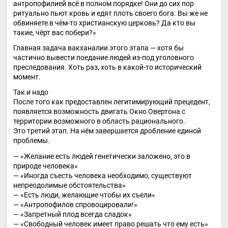
антропофилией всё в полном порядке! Они до сих пор
ритуально пьют кровь и едят плоть своего бога. Вы же не
обвиняете в чём-то христианскую церковь? Да кто вы
такие, чёрт вас побери?»
Главная задача вакханалии этого этапа — хотя бы
частично вывести поедание людей из-под уголовного
преследования. Хоть раз, хоть в какой-то исторический
момент.
Так и надо
После того как предоставлен легитимирующий прецедент,
появляется возможность двигать Окно Овертона с
территории возможного в область рационального.
Это третий этап. На нём завершается дробление единой
проблемы.
— «Желание есть людей генетически заложено, это в
природе человека»
— «Иногда съесть человека необходимо, существуют
непреодолимые обстоятельства»
— «Есть люди, желающие чтобы их съели»
— «Антропофилов спровоцировали!»
— «Запретный плод всегда сладок»
— «Свободный человек имеет право решать что ему есть»