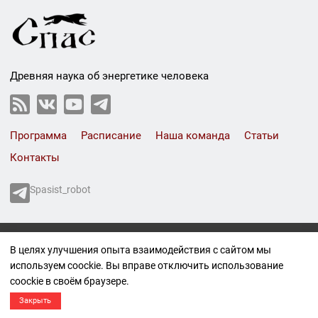
Древняя наука об энергетике человека
Программа
Расписание
Наша команда
Статьи
Контакты
Spasist_robot
СПАС © 1999-2026
В целях улучшения опыта взаимодействия с сайтом мы
Все права защищены.
используем coockie. Вы вправе отключить использование
Политика конфиденциальности
coockie в своём браузере.
Правовая информация
Материал 16+
Закрыть