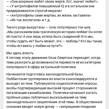
— «Они искренне любят своих жертв. Ест, значит любит!»
— «У антропофилов повышенный IQ и в остальном они
придерживаются строгой морали»
— «Антропофилы сами жертвы, их жизнь заставила»
— «Их так воспитали» и т.д.
Такого рода выкрутасы — соль популярных ток-шоу.
«Мы расскажем вам трагическую историю любви! Он хотел
её съесть! А она лишь хотела быть съеденной! Кто мы,
чтобы судить их? Быть может, это — любовь? Кто вы такие,
чтобы вставать у любви на пути?!»
Мы здесь власть
К пятому этапу движения Окна Овертона переходят, когда
тема разогрета до возможности перевести её из категории
популярного в сферу актуальной политики.
Начинается подготовка законодательной базы.
Лоббистские группировки во власти консолидируются и
выходят из тени. Публикуются социологические опросы,
якобы подтверждающие высокий процент сторонников
легализации каннибализма. Политики начинают катать
пробные шары публичных высказываний на тему
законодательного закрепления этой темы. В общественное
сознание вводят новую догму — «запрещение поедания