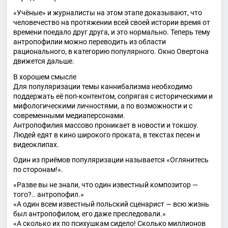
«Учёные» и журналисты на этом этапе доказывают, что
человечество на протяжении всей своей истории время от
времени поедало друг друга, и это нормально. Теперь тему
антропофилии можно переводить из области
рационального, в категорию популярного. Окно Овертона
движется дальше.
В хорошем смысле
Для популяризации темы каннибализма необходимо
поддержать её поп-контентом, сопрягая с историческими и
мифологическими личностями, а по возможности и с
современными медиаперсонами.
Антропофилия массово проникает в новости и токшоу.
Людей едят в кино широкого проката, в текстах песен и
видеоклипах.
Один из приёмов популяризации называется «Оглянитесь
по сторонам!».
«Разве вы не знали, что один известный композитор —
того?.. антропофил.»
«А один всем известный польский сценарист — всю жизнь
был антропофилом, его даже преследовали.»
«А сколько их по психушкам сидело! Сколько миллионов