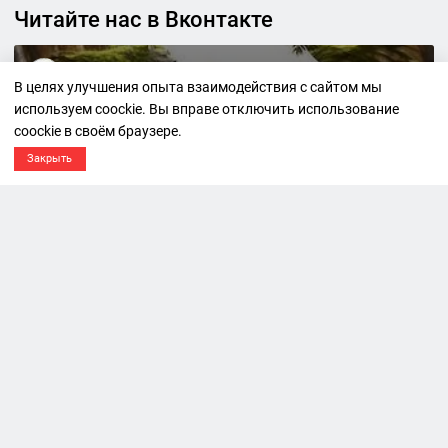
Читайте нас в Вконтакте
Спас. Погружение...
В целях улучшения опыта взаимодействия с сайтом мы
используем coockie. Вы вправе отключить использование
в полный, всеобъемлющий мир
coockie в своём браузере.
6689 участников
Закрыть
Подписаться на новости
Древняя наука об энергетике человека